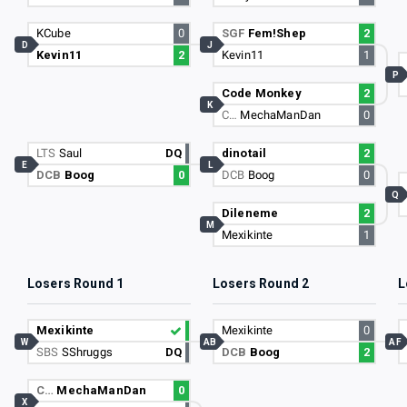
KCube
0
SGF
Fem!Shep
2
D
J
Kevin11
2
Kevin11
1
P
Code Monkey
2
K
C…
MechaManDan
0
LTS
Saul
DQ
dinotail
2
E
L
DCB
Boog
0
DCB
Boog
0
Q
Dileneme
2
M
Mexikinte
1
Losers Round 1
Losers Round 2
L
Mexikinte
Mexikinte
0
W
AB
AF
SBS
SShruggs
DQ
DCB
Boog
2
C…
MechaManDan
0
X