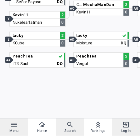
…
Señor Payaso
DQ
C…
MechaManDan
2
AC
AG
Kevin11
0
Kevin11
2
Y
Nukelearfatman
0
tacky
2
tacky
Z
AD
AH
KCube
0
Moisture
DQ
PeachTea
PeachTea
2
AA
AE
AI
LTS
Saul
DQ
Vergul
0
Menu
Home
Search
Rankings
Log in