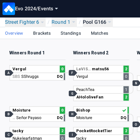
Evo 2024
/
Events
Street Fighter 6
/
Round 1
/
Pool G166
Overview
Brackets
Standings
Matches
Winners Round 1
Winners Round 2
W
Vergul
0
LaVIS…
matsu56
2
A
F
SBS
SShruggs
DQ
Vergul
0
N
PeachTea
1
G
AHololiveFan
2
Moisture
0
Bishop
B
H
…
Señor Payaso
DQ
Moisture
DQ
O
tacky
2
PocketRocketTier
2
C
I
Nukelearfatman
0
tacky
0