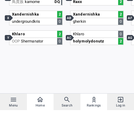
鳥貴族
kamome
DQ
Raxx
2
Xandernishka
2
Xandernishka
2
X
AB
AF
undergroundkris
0
gherkin
0
Khlaro
2
Khlaro
0
Y
AC
AG
OOP
Shermanator
0
holymolydonutz
2
Menu
Home
Search
Rankings
Log in