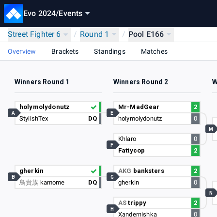
Evo 2024
/
Events
Street Fighter 6
/
Round 1
/
Pool E166
Overview
Brackets
Standings
Matches
Winners Round 1
Winners Round 2
W
holymolydonutz
Mr-MadGear
2
A
E
StylishTex
DQ
holymolydonutz
0
M
Khlaro
0
F
Fattycop
2
gherkin
AKG
banksters
2
B
G
鳥貴族
kamome
DQ
gherkin
0
N
AS
trippy
2
H
Xandernishka
0