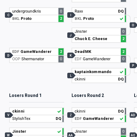
undergroundkris
0
Raxx
DQ
C
I
BKL
Proto
2
BKL
Proto
O
Jinster
0
J
Chuck E. Cheese
2
EDF
GameWanderer
2
DeadMK
2
D
K
OOP
Shermanator
0
EDF
GameWanderer
0
P
kaptainkommando
L
ckinni
DQ
Losers Round 1
Losers Round 2
L
ckinni
ckinni
DQ
V
Z
AD
StylishTex
DQ
EDF
GameWanderer
Jinster
Jinster
0
W
AA
AE