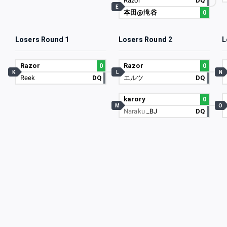
Razor
DQ
E
本田@滝谷
0
Losers Round 1
Losers Round 2
L
Razor
0
Razor
0
K
L
N
Reek
DQ
エルツ
DQ
karory
0
M
O
Naraku
_BJ
DQ