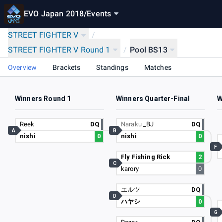
EVO Japan 2018
/
Events
STREET FIGHTER V
/
STREET FIGHTER V Round 1
/
Pool BS13
Overview
Brackets
Standings
Matches
Winners Round 1
Winners Quarter-Final
W
Reek
DQ
Naraku
_BJ
DQ
A
B
nishi
0
nishi
0
F
Fly Fishing Rick
2
C
karory
0
エルツ
DQ
D
ハヤシ
0
G