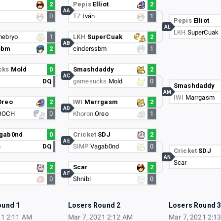
2
Pepis
Elliot
2
AA
0
TZ
Iván
1
Pepis
Elliot
AL
LKH
SuperCuak
nebryo
1
LKH
SuperCuak
2
AB
sbm
2
cinderssbm
1
cks
Mold
0
Smashdaddy
2
AC
DQ
gamesucks
Mold
0
Smashdaddy
AM
IWI
Marrgasm
Oreo
2
IWI
Marrgasm
2
AD
OOCH
0
Khoron
Oreo
1
gab0nd
0
Cricket
SDJ
2
AE
h
DQ
SIMP
Vagab0nd
0
Cricket
SDJ
AN
Scar
2
Scar
2
AF
0
Shnibl
0
ound 1
Losers Round 2
Losers Round 
21 2:11 AM
Mar 7, 2021 2:12 AM
Mar 7, 2021 2:1