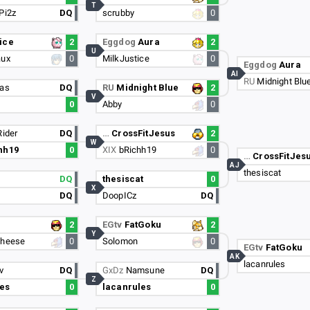
T
Pi2z
DQ
scrubby
0
ice
2
Eggdog
Aura
2
U
aux
0
MilkJustice
0
Eggdog
Aura
AI
RU
Midnight Blu
das
DQ
RU
Midnight Blue
2
V
0
Abby
0
Rider
DQ
…
CrossFitJesus
2
W
hh19
0
XIX
bRichh19
0
…
CrossFitJes
AJ
thesiscat
DQ
thesiscat
0
X
DQ
DoopICz
DQ
n
2
EGtv
FatGoku
2
Y
Cheese
0
Solomon
0
EGtv
FatGoku
AK
lacanrules
v
DQ
GxDz
Namsune
DQ
Z
les
0
lacanrules
0