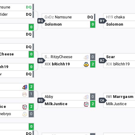
msune
DQ
Rider
DQ
GxDz
Namsune
DQ
H19
chaka
BQ
BY
Solomon
0
Solomon
n
0
DQ
DQ
yCheese
0
S…
RitzyCheese
0
Scar
BR
BZ
XIX
bRichh19
2
XIX
bRichh19
hh19
0
v
DQ
2
1
Abby
0
IWI
Marrgasm
BS
CA
MilkJustice
2
MilkJustice
ice
2
nebryo
0
0
DQ