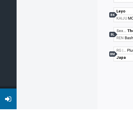
Leyo
BK
KAIJU
M
Sex…
Th
BL
REN
Bas
RG |…
Pl
BM
Japa