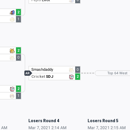
2
1
2
0
Smashdaddy
0
Top 64 West
AR
Cricket
SDJ
2
2
1
3
Losers Round 4
Losers Round 5
3 AM
Mar 7, 2021 2:14 AM
Mar 7, 2021 2:15 AM