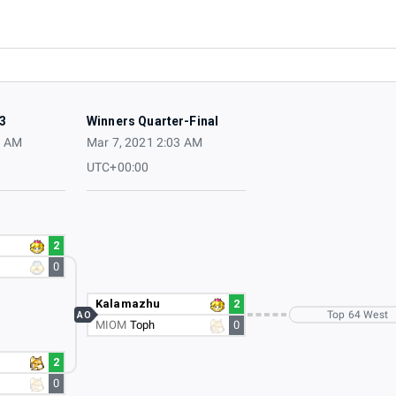
3
Winners Quarter-Final
2 AM
Mar 7, 2021 2:03 AM
UTC+00:00
2
0
Kalamazhu
2
Top 64 West
AO
MIOM
Toph
0
2
0