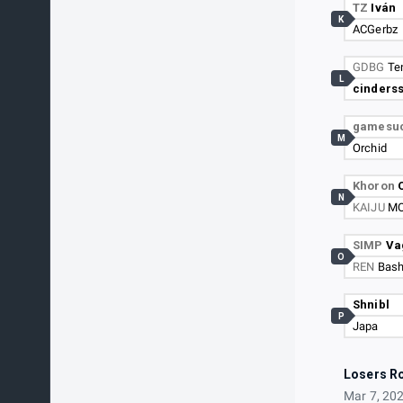
TZ
Iván
K
ACGerbz
GDBG
Te
L
cinders
gamesu
M
Orchid
Khoron
N
KAIJU
M
SIMP
Va
O
REN
Bas
Shnibl
P
Japa
Losers R
Mar 7, 20