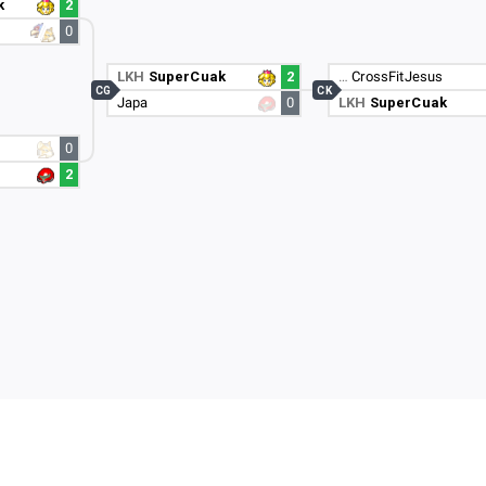
k
2
0
LKH
SuperCuak
2
…
CrossFitJesus
CG
CK
Japa
0
LKH
SuperCuak
0
2