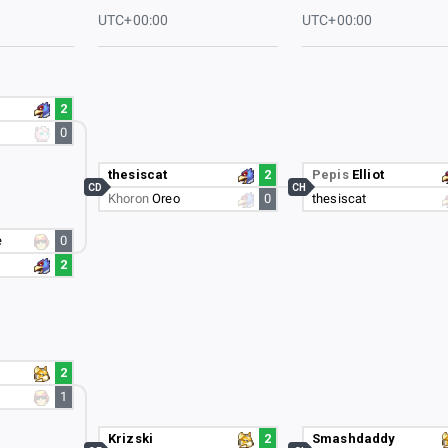
UTC+00:00
UTC+00:00
2
0
thesiscat
2
Pepis
Elliot
CD
CH
Khoron
Oreo
0
thesiscat
e
0
2
2
1
Krizski
2
Smashdaddy