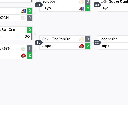
scrubby
0
LKH
SuperCua
BT
CB
Leyo
2
Leyo
2
OOCH
0
eRanCre
0
h
DQ
Sex…
TheRanCre
0
lacanrules
BU
CC
Japa
2
Japa
usk686
1
2