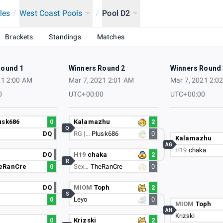
les
/
West Coast Pools
/
Pool D2
Brackets
Standings
Matches
Round 1
Winners Round 2
Winners Round 
21 2:00 AM
Mar 7, 2021 2:01 AM
Mar 7, 2021 2:0
0
UTC+00:00
UTC+00:00
usk686
0
Kalamazhu
2
Q
DQ
RG |…
Plusk686
0
Kalamazhu
AG
H19
chaka
DQ
H19
chaka
2
R
eRanCre
0
Sex…
TheRanCre
0
DQ
MIOM
Toph
2
S
0
Leyo
0
MIOM
Toph
AH
Krizski
0
Krizski
2