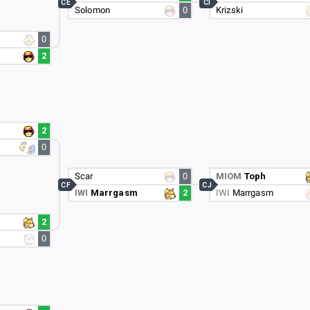
CE
CI
Solomon
0
Krizski
0
2
2
0
Scar
0
MIOM
Toph
CF
CJ
IWI
Marrgasm
2
IWI
Marrgasm
2
0