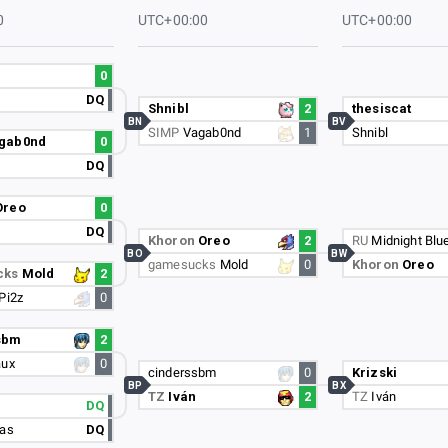
0
UTC+00:00
UTC+00:00
0
DQ
Shnibl
2
thesiscat
BN
BV
SIMP
Vagab0nd
1
Shnibl
gab0nd
0
DQ
Oreo
0
DQ
Khoron
Oreo
2
RU
Midnight Blu
BO
BW
gamesucks
Mold
0
Khoron
Oreo
cks
Mold
2
Pi2z
0
sbm
2
aux
0
cinderssbm
0
Krizski
BP
BX
TZ
Iván
2
TZ
Iván
DQ
das
DQ