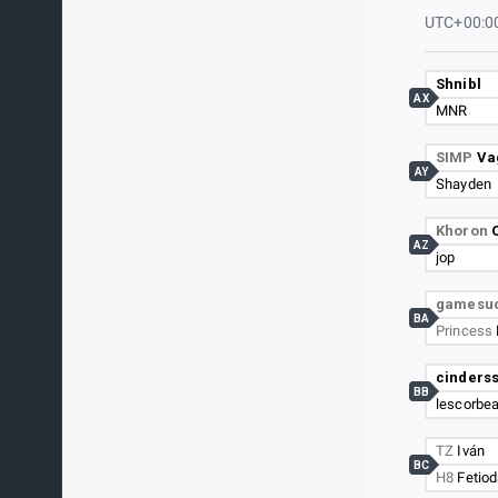
UTC+00:0
Shnibl
AX
MNR
SIMP
Va
AY
Shayden
Khoron
AZ
jop
gamesu
BA
Princess
cinders
BB
lescorbe
TZ
Iván
BC
H8
Fetio