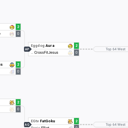
2
e
0
Eggdog
Aura
2
Top 64 West
AP
…
CrossFitJesus
0
us
2
0
2
0
EGtv
FatGoku
2
Top 64 West
AQ
Pepis
Elliot
0