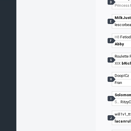
D
Princess
MilkJust
E
lescorbe
H8
Fetio
F
Abby
Roulette 
G
XIX
bRic
DoopICz
H
Fran
Solomo
I
S…
Ritzy
will1v1_tt
J
lacanru