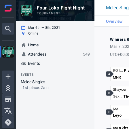
Melee Sing
Four Loko Fight Night
TOURNAMENT
Overview
Mar 6th — 8th, 2021
Online
Winners 
Home
Mar 7, 20
Attendees
549
UTC+00:0
Events
RG |…
Pl
A
EVENTS
MNR
Melee Singles
1st place: Zain
Shayden
B
Sex…
Th
jop
C
Leyo
scrubby