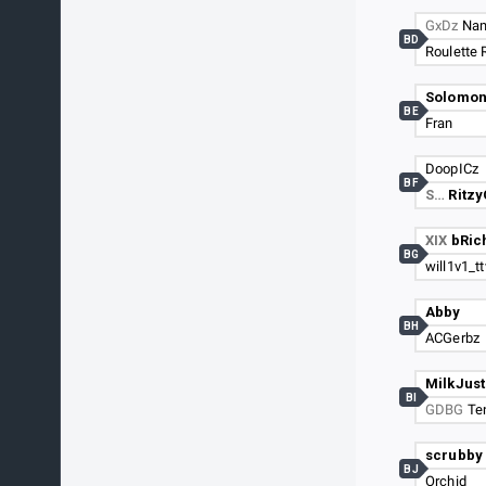
GxDz
Na
BD
Roulette 
Solomo
BE
Fran
DoopICz
BF
S…
Ritz
XIX
bRic
BG
will1v1_tt
Abby
BH
ACGerbz
MilkJust
BI
GDBG
Te
scrubby
BJ
Orchid