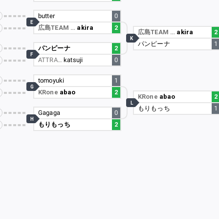
butter
0
E
広島TEAM …
akira
2
広島TEAM …
akira
2
K
パンピーナ
1
パンピーナ
2
F
ATTRA…
katsuji
0
tomoyuki
1
G
KRone
abao
2
KRone
abao
2
L
もりもっち
1
Gagaga
0
H
もりもっち
2