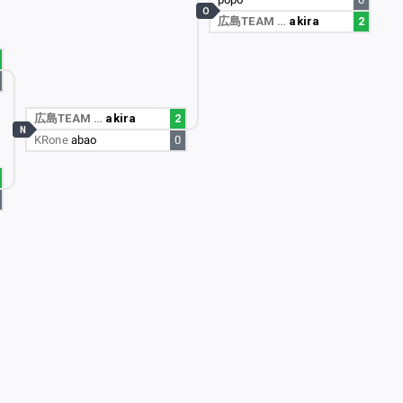
O
広島TEAM …
akira
2
広島TEAM …
akira
2
N
KRone
abao
0