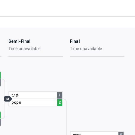
Semi-Final
Final
Time unavailable
Time unavailable
ひさ
1
M
popo
2
popo
0