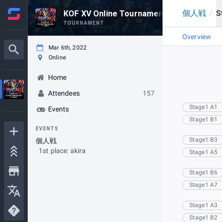
個人戦
/
S
KOF XV Online Tournament in Japan
TOURNAMENT
Overview
Mar 6th, 2022
Online
Home
Attendees
157
Stage1 A1
Events
Stage1 B1
EVENTS
Stage1 B3
個人戦
1st place: akira
Stage1 A5
Stage1 B6
Stage1 A7
Stage1 A3
Stage1 B2