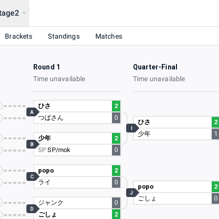
tage2
Brackets
Standings
Matches
Round 1
Quarter-Final
Time unavailable
Time unavailable
ひさ
2
A
つばさん
0
ひさ
2
I
少年
1
少年
2
B
SP
SP/mok
0
popo
2
C
ライ
0
popo
2
J
ごしょ
0
ジャンク
0
D
ごしょ
2